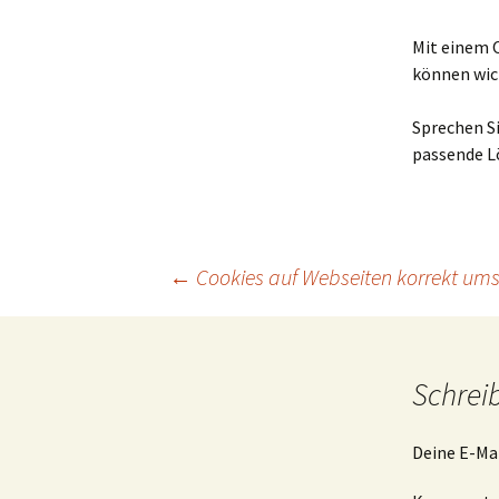
Mit einem 
können wich
Sprechen Si
passende L
Beitragsnavigation
←
Cookies auf Webseiten korrekt um
Schrei
Deine E-Mai