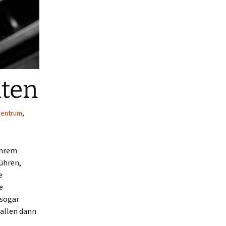
aten
zentrum
,
Ihrem
ühren,
e
e
 sogar
fallen dann