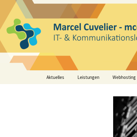
IT- und Kommunikationsdienstl
Zum
Inhalt
springen
mcconn.d
Aktuelles
Leistungen
Webhosting