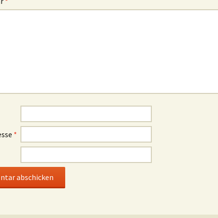
ar
*
esse
*