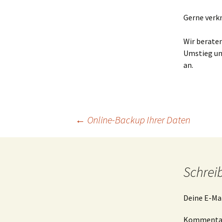
Gerne verkn
Wir beraten
Umstieg und
an.
Beitragsnavigation
←
Online-Backup Ihrer Daten
Schrei
Deine E-Mai
Komment