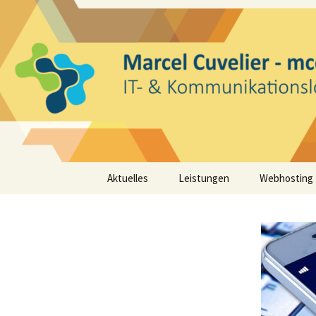
IT- und Kommunikationsdienstl
Zum
Inhalt
springen
mcconn.d
Aktuelles
Leistungen
Webhosting