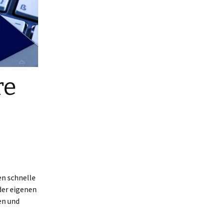
re
n schnelle
der eigenen
en und