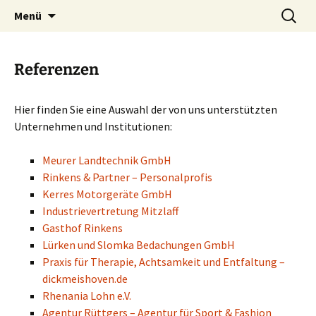
IT- und Kommunikationsdienstleistungen
Zum
Suchen
mcconn.de
Menü
Inhalt
nach:
springen
Referenzen
Hier finden Sie eine Auswahl der von uns unterstützten
Unternehmen und Institutionen:
Meurer Landtechnik GmbH
Rinkens & Partner – Personalprofis
Kerres Motorgeräte GmbH
Industrievertretung Mitzlaff
Gasthof Rinkens
Lürken und Slomka Bedachungen GmbH
Praxis für Therapie, Achtsamkeit und Entfaltung –
dickmeishoven.de
Rhenania Lohn e.V.
Agentur Rüttgers – Agentur für Sport & Fashion